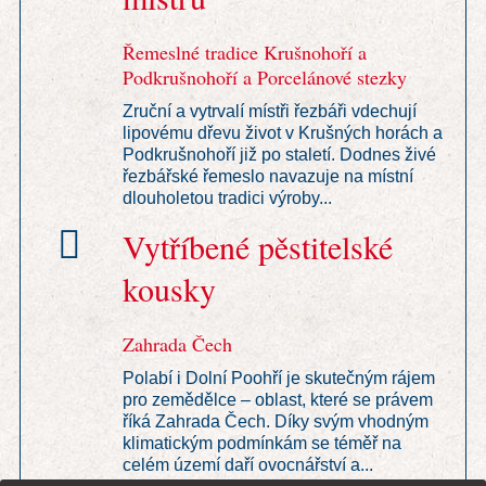
Řemeslné tradice Krušnohoří a
Podkrušnohoří a Porcelánové stezky
Zruční a vytrvalí místři řezbáři vdechují
lipovému dřevu život v Krušných horách a
Podkrušnohoří již po staletí. Dodnes živé
řezbářské řemeslo navazuje na místní
dlouholetou tradici výroby...
Vytříbené pěstitelské
kousky
Zahrada Čech
Polabí i Dolní Poohří je skutečným rájem
pro zemědělce – oblast, které se právem
říká Zahrada Čech. Díky svým vhodným
klimatickým podmínkám se téměř na
celém území daří ovocnářství a...