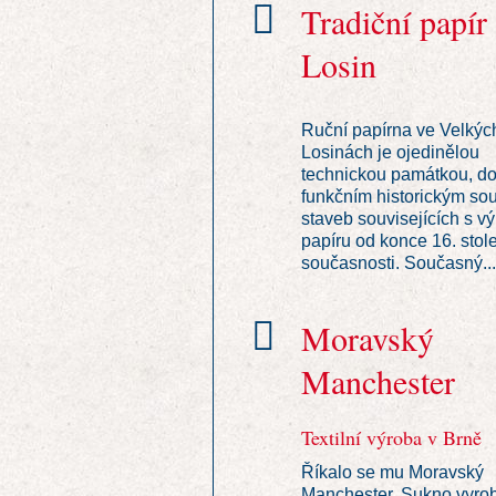
Tradiční papír
Losin
Ruční papírna ve Velkýc
Losinách je ojedinělou
technickou památkou, d
funkčním historickým s
staveb souvisejících s v
papíru od konce 16. stole
současnosti. Současný...
Moravský
Manchester
Textilní výroba v Brně
Říkalo se mu Moravský
Manchester. Sukno vyro