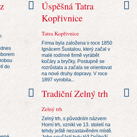
 z
Úspěšná Tatra
Kopřivnice
Tatra Kopřivnice
h
Firma byla založena v roce 1850
odnes
Ignácem Šustalou, který začal v
ouborem
malé rodinné firmě vyrábět
ýrobou
kočáry a bryčky. Postupně se
tí do
rozrůstala a začala se orientovat
na nové druhy dopravy. V roce
1897 vyrobila...
Tradiční Zelný trh
Zelný trh
Zelný trh, s původním názvem
Horní trh, vznikl ve 13. století na
tehdy ještě nezastavěném místě.
bené
Jeho součástí byly též Drůbeží