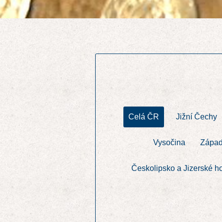
Celá ČR
Jižní Čechy
Vysočina
Západ
Českolipsko a Jizerské h