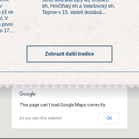
v
trh, Hrnčířský trh a Vetešnický trh.
již ve
Teprve v 15. století dostává...
t. V
 první
o 17...
Zobrazit další tradice
This page can't load Google Maps correctly.
OK
Do you own this website?