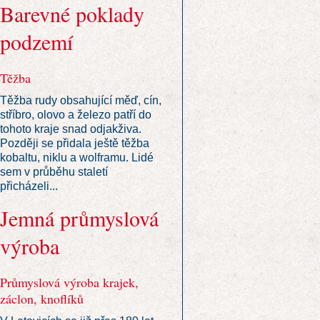
Barevné poklady
podzemí
Těžba
Těžba rudy obsahující měď, cín,
stříbro, olovo a železo patří do
tohoto kraje snad odjakživa.
Později se přidala ještě těžba
kobaltu, niklu a wolframu. Lidé
sem v průběhu staletí
přicházeli...
Jemná průmyslová
výroba
Průmyslová výroba krajek,
záclon, knoflíků