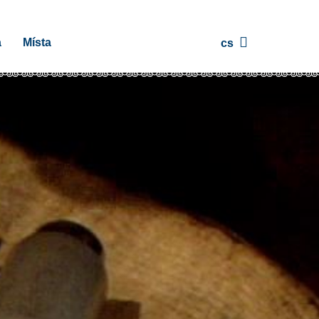
a
Místa
cs