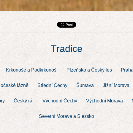
Tradice
Krkonoše a Podkrkonoší
Plzeňsko a Český les
Prah
očeské lázně
Střední Čechy
Šumava
Jižní Morava
ory
Český ráj
Východní Čechy
Východní Morava
Severní Morava a Slezsko