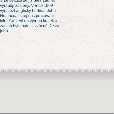
V Letovicích se již přes 180 let
vyrábějí záclony. V roce 1809
vynalezl anglický hodinář John
Heathcoat stroj na zpracování
tylu. Zařízení na výrobu krajek a
záclon bylo natolik vzácné, že za
jeho...