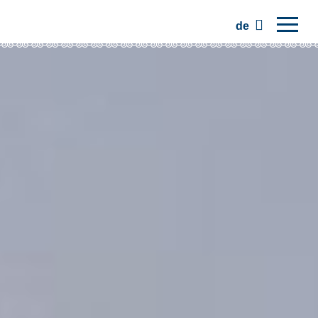
de
Hauptseite
Regionen
Traditionen
Ausflüge
Kommunität
Plätze