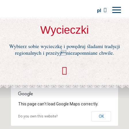
pl
Strona główna
Wycieczki
Regiony
Wybierz sobie wycieczkę i powędruj śladami tradycji
Tradycje
regionalnych i przeżyjniezapomniane chwile.
Wycieczki
Stowarzyszenie
Miejsca
This page can't load Google Maps correctly.
OK
Do you own this website?