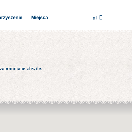
rzyszenie
Miejsca
pl
ezapomniane chwile.