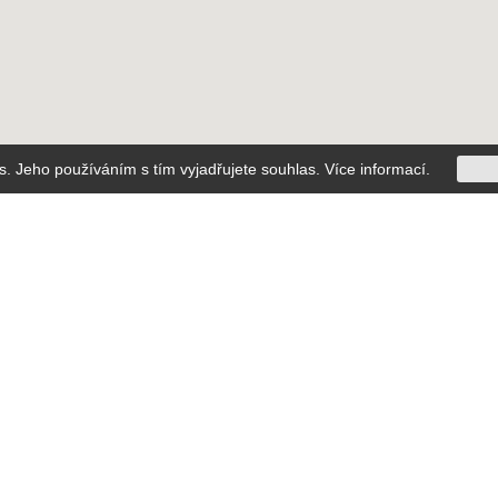
s. Jeho používáním s tím vyjadřujete souhlas.
Více informací
.