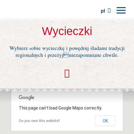
pl
Strona główna
Wycieczki
Regiony
Wybierz sobie wycieczkę i powędruj śladami tradycji
Tradycje
regionalnych i przeżyjniezapomniane chwile.
Wycieczki
Stowarzyszenie
Miejsca
This page can't load Google Maps correctly.
OK
Do you own this website?