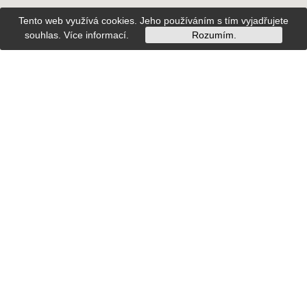
Tento web využívá cookies. Jeho používáním s tím vyjadřujete
souhlas.
Více informací
.
Rozumím.
Wszystko