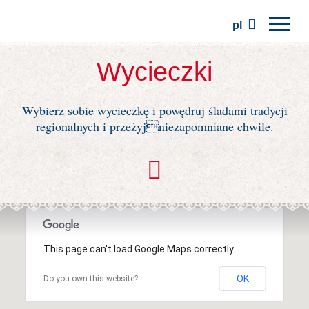
pl
Strona główna
Wycieczki
Regiony
Wybierz sobie wycieczkę i powędruj śladami tradycji
Tradycje
regionalnych i przeżyjniezapomniane chwile.
Wycieczki
Stowarzyszenie
Miejsca
This page can't load Google Maps correctly.
OK
Do you own this website?