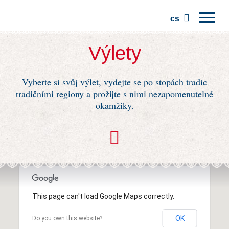
cs
Domů
Výlety
Regiony
Vyberte si svůj výlet, vydejte se po stopách tradic
Tradice
tradičními regiony a prožijte s nimi nezapomenutelné
Výlety
okamžiky.
Komunita
Místa
This page can't load Google Maps correctly.
OK
Do you own this website?