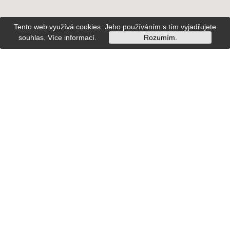
Tento web využívá cookies. Jeho používáním s tím vyjadřujete
souhlas.
Více informací
.
Rozumím.