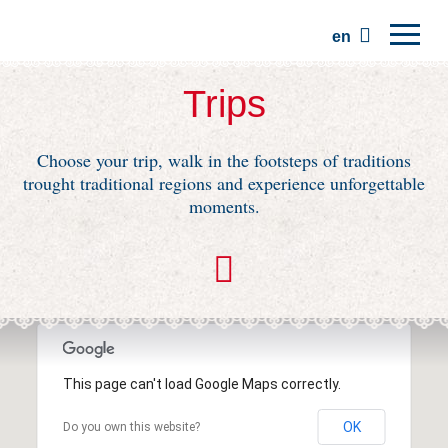
en
Home
Trips
Regions
Choose your trip, walk in the footsteps of traditions
Traditions
trought traditional regions and experience unforgettable
Trips
moments.
Community
Places
This page can't load Google Maps correctly.
OK
Do you own this website?