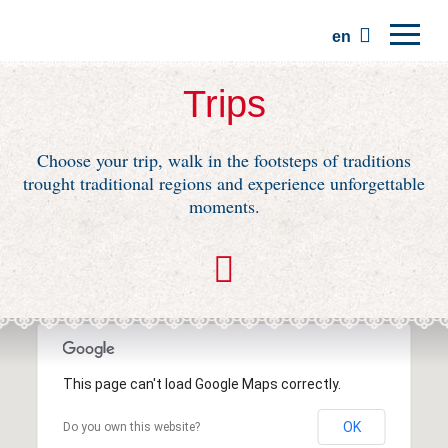
en
Home
Trips
Regions
Choose your trip, walk in the footsteps of traditions
Traditions
trought traditional regions and experience unforgettable
Trips
moments.
Community
Places
This page can't load Google Maps correctly.
OK
Do you own this website?