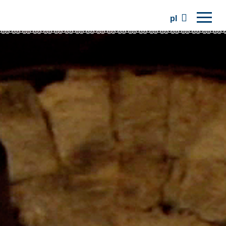
pl
Strona główna
Regiony
Tradycje
Wycieczki
Stowarzyszenie
Miejsca