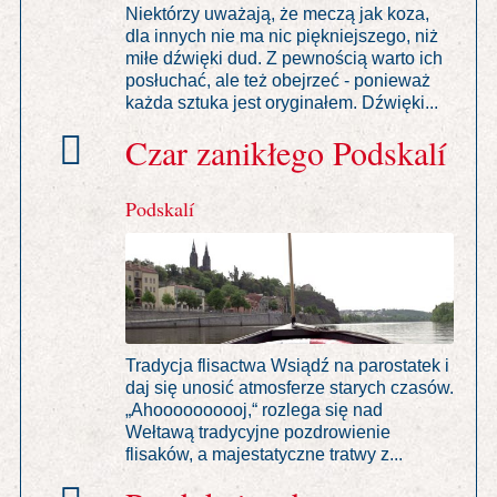
Niektórzy uważają, że meczą jak koza,
dla innych nie ma nic piękniejszego, niż
miłe dźwięki dud. Z pewnością warto ich
posłuchać, ale też obejrzeć - ponieważ
każda sztuka jest oryginałem. Dźwięki...
Czar zanikłego Podskalí
Podskalí
Tradycja flisactwa Wsiądź na parostatek i
daj się unosić atmosferze starych czasów.
„Ahoooooooooj,“ rozlega się nad
Wełtawą tradycyjne pozdrowienie
flisaków, a majestatyczne tratwy z...