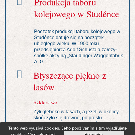
Produkcja taboru
kolejowego w Studénce
Początek produkcji taboru kolejowego w
Studénce datuje się na początek
ubiegłego wieku. W 1900 roku
przedsiębiorca Adolf Schustala założył
spółkę akcyjną „Staudinger Waggonfabrik
A. G.”...
Błyszczące piękno z
lasów
Szklarstwo
Żyli głęboko w lasach, a jeżeli w okolicy
skończyło się drewno, po prostu
przeprowadzili się wyżej w góry, gdzie
Tento web využívá cookies. Jeho používáním s tím vyjadřujete
zbudowali nowe domki i pracowali dalej
souhlas.
Více informací
.
Rozumím.