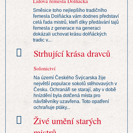
Lidová řemesla Dolňácka
Směsice toho nejlepšího tradičního
řemesla Dolňácka vám dodnes představí
celá řada mistrů, kteří díky předávání tajů
řemesla z generace na generaci
dokázali uchovat krásu dolňáckých
tradic v...
Strhující krása dravců
Solonictví
Na území Českého Švýcarska žije
největší populace sokolů stěhovavých v
Česku. Ochranáři se starají, aby v době
hnízdění byla dotčená místa pro
návštěvníky uzavřena. Toto opatření
ochraňuje ptáky...
Živé umění starých
mistrů