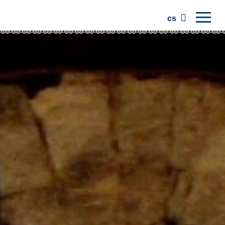
cs
Domů
Regiony
Tradice
Výlety
Komunita
Místa