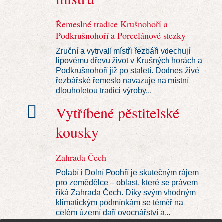
Řemeslné tradice Krušnohoří a
Podkrušnohoří a Porcelánové stezky
Zruční a vytrvalí místři řezbáři vdechují
lipovému dřevu život v Krušných horách a
Podkrušnohoří již po staletí. Dodnes živé
řezbářské řemeslo navazuje na místní
dlouholetou tradici výroby...
Vytříbené pěstitelské
kousky
Zahrada Čech
Polabí i Dolní Poohří je skutečným rájem
pro zemědělce – oblast, které se právem
říká Zahrada Čech. Díky svým vhodným
klimatickým podmínkám se téměř na
celém území daří ovocnářství a...