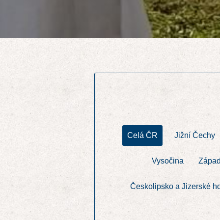
Celá ČR
Jižní Čechy
Vysočina
Západ
Českolipsko a Jizerské h