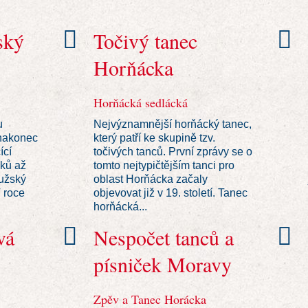
ský
Točivý tanec
Horňácka
Horňácká sedlácká
u
Nejvýznamnější horňácký tanec,
nakonec
který patří ke skupině tzv.
ící
točivých tanců. První zprávy se o
oků až
tomto nejtypičtějším tanci pro
mužský
oblast Horňácka začaly
 roce
objevovat již v 19. století. Tanec
horňácká...
vá
Nespočet tanců a
písniček Moravy
Zpěv a Tanec Horácka