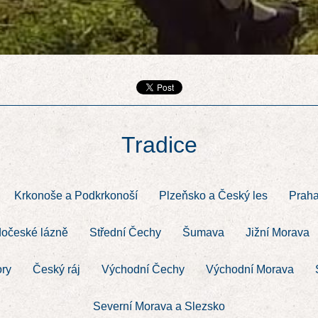
Tradice
Krkonoše a Podkrkonoší
Plzeňsko a Český les
Prah
očeské lázně
Střední Čechy
Šumava
Jižní Morava
ory
Český ráj
Východní Čechy
Východní Morava
Severní Morava a Slezsko