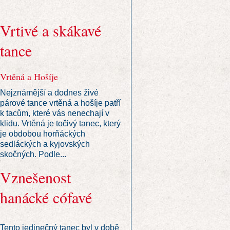
Vrtivé a skákavé
tance
Vrtěná a Hošíje
Nejznámější a dodnes živé
párové tance vrtěná a hošíje patří
k tacům, které vás nenechají v
klidu. Vrtěná je točivý tanec, který
je obdobou horňáckých
sedláckých a kyjovských
skočných. Podle...
Vznešenost
hanácké cófavé
Tento jedinečný tanec byl v době