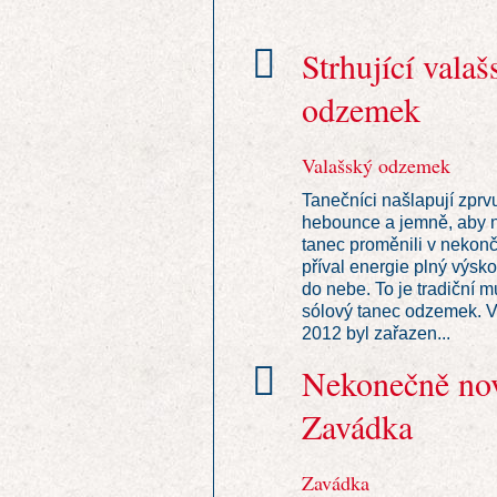
Strhující valaš
odzemek
Valašský odzemek
Tanečníci našlapují zprv
hebounce a jemně, aby 
tanec proměnili v nekonč
příval energie plný výsk
do nebe. To je tradiční 
sólový tanec odzemek. V
2012 byl zařazen...
Nekonečně no
Zavádka
Zavádka