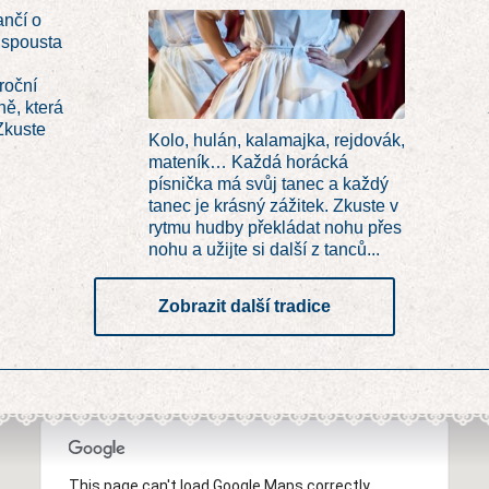
ančí o
 spousta
roční
ně, která
 Zkuste
Kolo, hulán, kalamajka, rejdovák,
mateník… Každá horácká
písnička má svůj tanec a každý
tanec je krásný zážitek. Zkuste v
rytmu hudby překládat nohu přes
nohu a užijte si další z tanců...
Zobrazit další tradice
This page can't load Google Maps correctly.