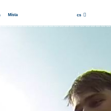
a
Místa
cs