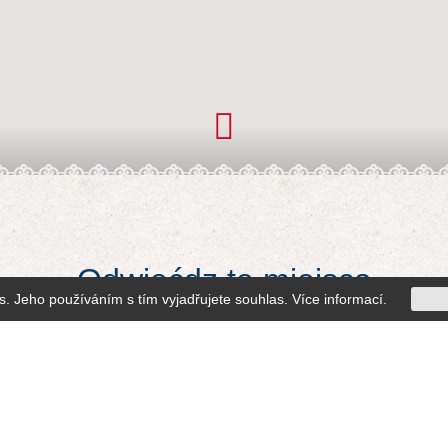
Odwiećdz te miejsca
s. Jeho používáním s tím vyjadřujete souhlas.
Více informací
.
cent)
Kopeček – Bartošovice w Górach Orlickich