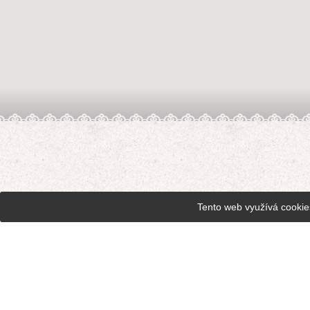
Tento web využívá cookie
Muzeum rzemiosł Letohrad
Muzeum koronki Vamberk
Koronka Wamberecka (produ
Warsztaty pracy chronionej 