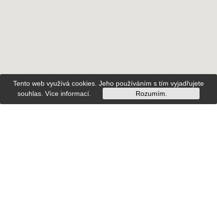
Tento web využívá cookies. Jeho používáním s tím vyjadřujete
souhlas.
Více informací
.
Rozumím.
Opowiadania dla tradycji