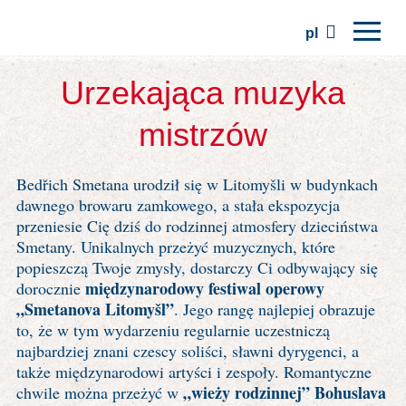
pl
Strona główna
Urzekająca muzyka
Regiony
mistrzów
Tradycje
Bedřich Smetana urodził się w Litomyšli w budynkach
Wycieczki
dawnego browaru zamkowego, a stała ekspozycja
Stowarzyszenie
przeniesie Cię dziś do rodzinnej atmosfery dzieciństwa
Smetany. Unikalnych przeżyć muzycznych, które
Miejsca
popieszczą Twoje zmysły, dostarczy Ci odbywający się
międzynarodowy festiwal operowy
dorocznie
„Smetanova Litomyšl”
. Jego rangę najlepiej obrazuje
to, że w tym wydarzeniu regularnie uczestniczą
najbardziej znani czescy soliści, sławni dyrygenci, a
także międzynarodowi artyści i zespoły. Romantyczne
„wieży rodzinnej” Bohuslava
chwile można przeżyć w