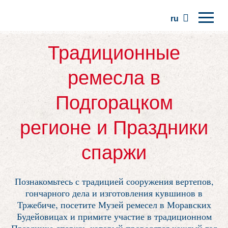
ru
Главная
Традиционные
Регионы
ремесла в
Традиции
Подгорацком
Экскурсии
регионе и Праздники
Сообщество
Места
спаржи
Познакомьтесь с традицией сооружения вертепов,
гончарного дела и изготовления кувшинов в
Тржебиче, посетите Музей ремесел в Моравских
Будейовицах и примите участие в традиционном