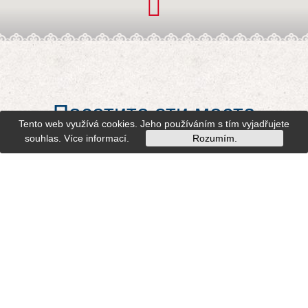
Посетите эти места
Tento web využívá cookies. Jeho používáním s tím vyjadřujete
souhlas.
Více informací
.
Rozumím.
Stavby Dušana Jurkoviče v městské památkové
zóně v Luhačovicích (Jurkovičův dům)
Stavby Dušana Jurkoviče v městské památkové
zóně v Luhačovicích (vila Chaloupka)
Stavby Dušana Jurkoviče v městské památkové
zóně v Luhačovicích
Stavby Dušana Jurkoviče v městské památkové
zóně v Luhačovicích