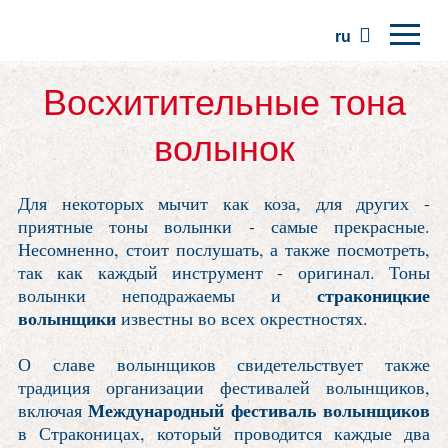
ru
Главная
Восхитительные тона
Регионы
волынок
Традиции
Для некоторых мычит как коза, для других -
Экскурсии
приятные тоны волынки - самые прекрасные.
Сообщество
Несомненно, стоит послушать, а также посмотреть,
так как каждый инструмент - оригинал. Тоны
Места
страконицкие
волынки неподражаемы и
волынщики
известны во всех окрестностях.
О славе волынщиков свидетельствует также
традиция организации фестивалей волынщиков,
Международный фестиваль волынщиков
включая
в Страконицах, который проводится каждые два