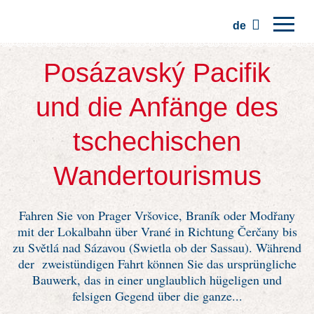
de
Hauptseite
Posázavský Pacifik
Regionen
und die Anfänge des
Traditionen
tschechischen
Ausflüge
Wandertourismus
Kommunität
Plätze
Fahren Sie von Prager Vršovice, Braník oder Modřany
mit der Lokalbahn über Vrané in Richtung Čerčany bis
zu Světlá nad Sázavou (Swietla ob der Sassau). Während
der zweistündigen Fahrt können Sie das ursprüngliche
Bauwerk, das in einer unglaublich hügeligen und
felsigen Gegend über die ganze...