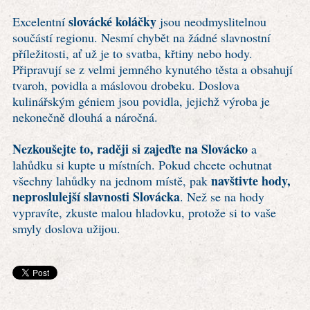
slovácké koláčky
Excelentní
jsou neodmyslitelnou
součástí regionu. Nesmí chybět na žádné slavnostní
příležitosti, ať už je to svatba, křtiny nebo hody.
Připravují se z velmi jemného kynutého těsta a obsahují
tvaroh, povidla a máslovou drobeku. Doslova
kulinářským géniem jsou povidla, jejichž výroba je
nekonečně dlouhá a náročná.
Nezkoušejte to, raději si zajeďte na Slovácko
a
lahůdku si kupte u místních. Pokud chcete ochutnat
navštivte hody,
všechny lahůdky na jednom místě, pak
neproslulejší slavnosti Slovácka
. Než se na hody
vypravíte, zkuste malou hladovku, protože si to vaše
smyly doslova užijou.