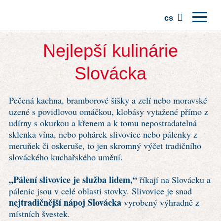
cs
Domů
Nejlepší kulinárie
Regiony
Slovácka
Tradice
Pečená kachna, bramborové šišky a zelí nebo moravské
Výlety
uzené s povidlovou omáčkou, klobásy vytažené přímo z
Komunita
udírny s okurkou a křenem a k tomu nepostradatelná
sklenka vína, nebo pohárek slivovice nebo pálenky z
Místa
meruňek či oskeruše, to jen skromný výčet tradičního
slováckého kuchařského umění.
„Pálení slivovice je služba lidem,“
říkají na Slovácku a
pálenic jsou v celé oblasti stovky. Slivovice je snad
nejtradičnější nápoj Slovácka
vyrobený výhradně z
místních švestek.