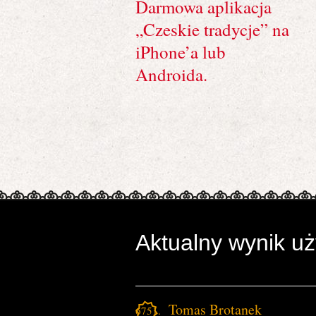
Darmowa aplikacja
„Czeskie tradycje” na
iPhone’a lub
Androida.
Aktualny wynik u
Tomas Brotanek
6751.