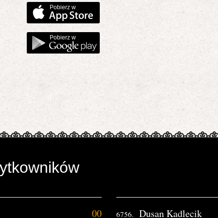
Pobierz w
Pobierz w
żytkowników
00
Dusan Kadlecik
6756.