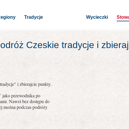
egiony
Tradycje
Wycieczki
Stowa
dróż Czeskie tradycje i zbiera
radycje" i zbierajcie punkty.
e" jako przewodnika po
jami. Nawet bez dostępu do
owej można podczas podróży