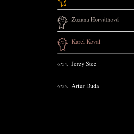
Zuzana Horváthová
6752.
Karel Koval
6753.
Jerzy Stec
6754.
Artur Duda
6755.