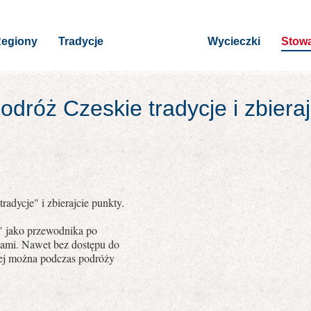
egiony
Tradycje
Wycieczki
Stowa
dróż Czeskie tradycje i zbiera
radycje" i zbierajcie punkty.
e" jako przewodnika po
jami. Nawet bez dostępu do
owej można podczas podróży