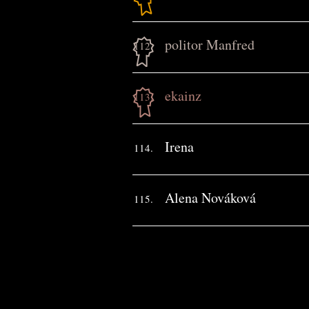
politor Manfred
112.
ekainz
113.
Irena
114.
Alena Nováková
115.