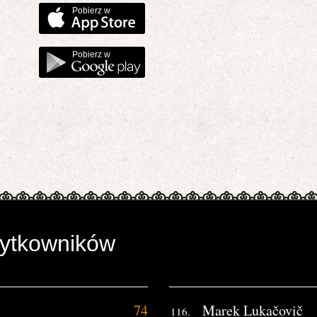
Pobierz w
Pobierz w
żytkowników
74
Marek Lukačovič
116.