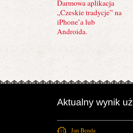
Darmowa aplikacja
„Czeskie tradycje” na
iPhone’a lub
Androida.
Aktualny wynik u
Jan Benda
111.