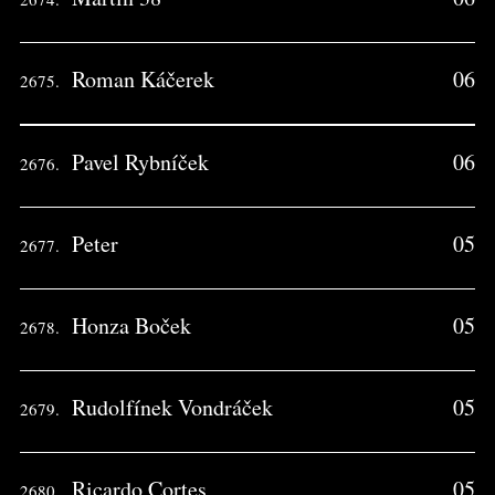
Roman Káčerek
06
2675.
Pavel Rybníček
06
2676.
Peter
05
2677.
Honza Boček
05
2678.
Rudolfínek Vondráček
05
2679.
Ricardo Cortes
05
2680.