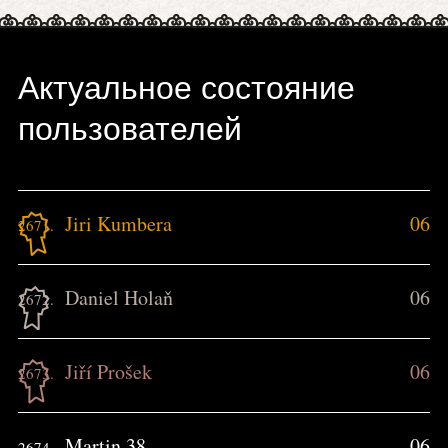
Актуальное состояние
пользователей
Jiri Kumbera
06
2671.
Daniel Holaň
06
2672.
Jiří Prošek
06
2673.
Martin 38
06
2674.