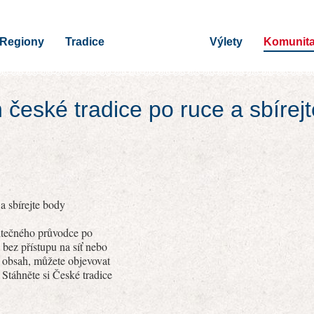
Regiony
Tradice
Výlety
Komunit
h české tradice po ruce a sbírej
a sbírejte body
žitečného průvodce po
 bez přístupu na síť nebo
í obsah, můžete objevovat
 Stáhněte si České tradice