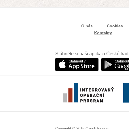
O nás
Cookies
Kontakty
Stáhněte si naši aplikaci České trad
Stáhnout v
Stáhnout
Copyright © 2015 CzechTourism