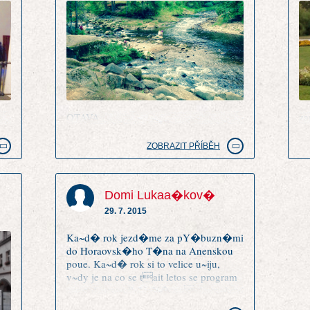
OTAVA
za
ZOBRAZIT PŘÍBĚH
Domi Lukaa�kov�
29. 7. 2015
Ka~d� rok jezd�me za pY�buzn�mi
do Horaovsk�ho T�na na Anenskou
poue. Ka~d� rok si to velice u~iju,
v~dy je na co se tait letos se program
opravdu povedl. UpY�mn Anenskou
poue m�m radai ne~ Chodsk�