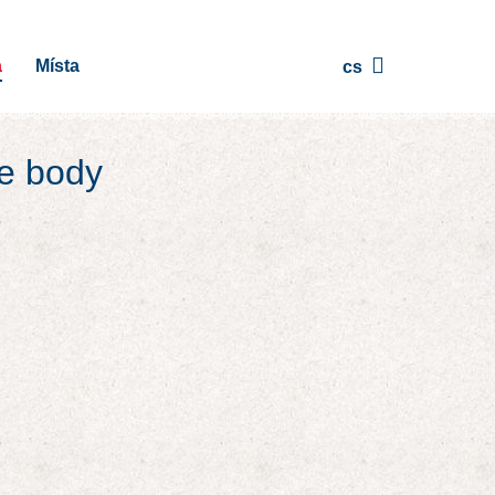
a
Místa
cs
te body