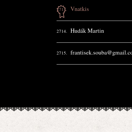
Vnatkis
2713.
Hudák Martin
2714.
frantisek.souba@gmail.
2715.