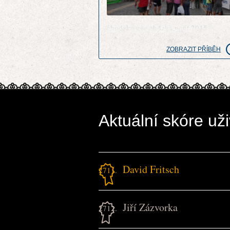
chodzko zije chdzka pout 2015
ZOBRAZIT PŘÍBĚH
Aktuální skóre uži
David Fritsch
2711.
Jiří Zázvorka
2712.