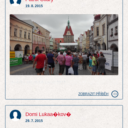
19. 8. 2015
chodzko zije chdzka pout 2015
ZOBRAZIT PŘÍBĚH
Domi Lukaa�kov�
29. 7. 2015