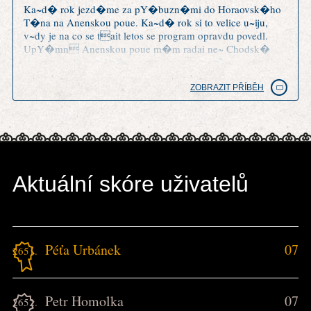
Ka~d� rok jezd�me za pY�buzn�mi do Horaovsk�ho
T�na na Anenskou poue. Ka~d� rok si to velice u~iju,
v~dy je na co se tait letos se program opravdu povedl.
UpY�mn Anenskou poue m�m radai ne~ Chodsk�
slavnosti v Doma~lic�ch a trochu m mrz�, ~e o tradici
Anensk� pouti tu nen� ani zm�Hka.
ZOBRAZIT PŘÍBĚH
Aktuální skóre uživatelů
Péťa Urbánek
07
2651.
Petr Homolka
07
2652.