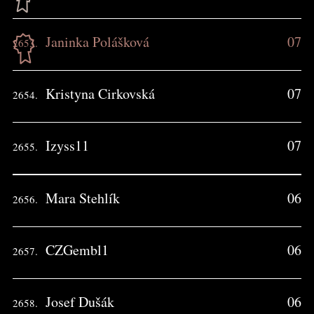
Janinka Polášková
07
2653.
Kristyna Cirkovská
07
2654.
Izyss11
07
2655.
Mara Stehlík
06
2656.
CZGembl1
06
2657.
Josef Dušák
06
2658.