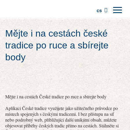
cs
Domů
Mějte i na cestách české
Regiony
tradice po ruce a sbírejte
Tradice
body
Výlety
Komunita
Místa
Mějte i na cestách České tradice po ruce a sbírejte body
Aplikaci České tradice využijete jako užitečného průvodce po
místech spojených s českými tradicemi. I bez přístupu na síť
nebo podrobný web, přibližující další unikátní obsah, můžete
objevovat příběhy českých tradic přímo na cestách. Stáhněte si