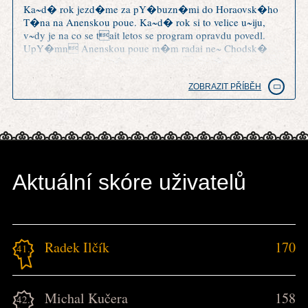
Ka~d� rok jezd�me za pY�buzn�mi do Horaovsk�ho
T�na na Anenskou poue. Ka~d� rok si to velice u~iju,
v~dy je na co se tait letos se program opravdu povedl.
UpY�mn Anenskou poue m�m radai ne~ Chodsk�
slavnosti v Doma~lic�ch a trochu m mrz�, ~e o tradici
Anensk� pouti tu nen� ani zm�Hka.
ZOBRAZIT PŘÍBĚH
Aktuální skóre uživatelů
Radek Ilčík
170
41.
Michal Kučera
158
42.