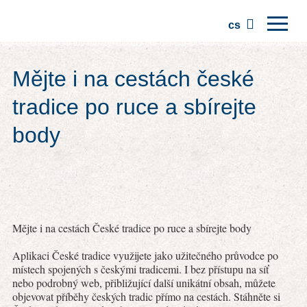
cs
Domů
Mějte i na cestách české
Regiony
tradice po ruce a sbírejte
Tradice
body
Výlety
Komunita
Místa
Mějte i na cestách České tradice po ruce a sbírejte body
Aplikaci České tradice využijete jako užitečného průvodce po
místech spojených s českými tradicemi. I bez přístupu na síť
nebo podrobný web, přibližující další unikátní obsah, můžete
objevovat příběhy českých tradic přímo na cestách. Stáhněte si