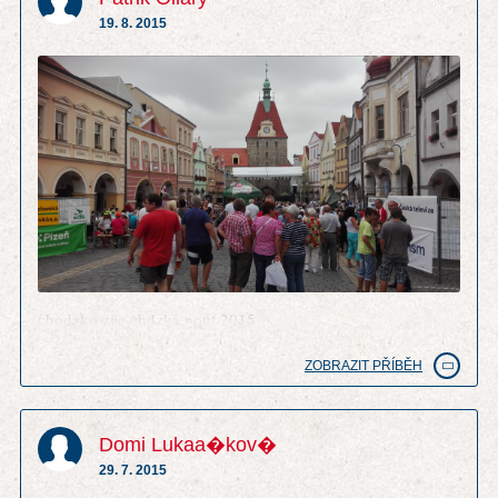
19. 8. 2015
chodzko zije chdzka pout 2015
ZOBRAZIT PŘÍBĚH
Domi Lukaa�kov�
29. 7. 2015