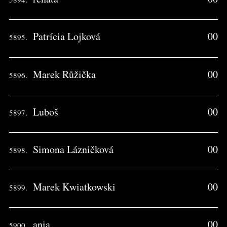
Patrícia Lojková
00
5895.
Marek Růžička
00
5896.
Luboš
00
5897.
Simona Lázničková
00
5898.
Marek Kwiatkowski
00
5899.
ania
00
5900.