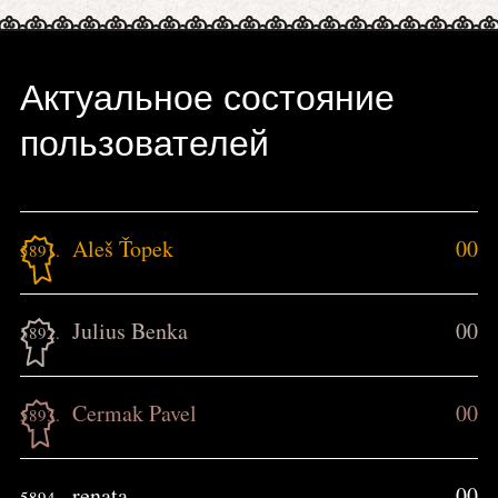
Актуальное состояние
пользователей
Aleš Ťopek
00
5891.
Julius Benka
00
5892.
Cermak Pavel
00
5893.
renata
00
5894.