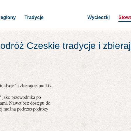
egiony
Tradycje
Wycieczki
Stowa
dróż Czeskie tradycje i zbiera
radycje" i zbierajcie punkty.
e" jako przewodnika po
jami. Nawet bez dostępu do
owej można podczas podróży