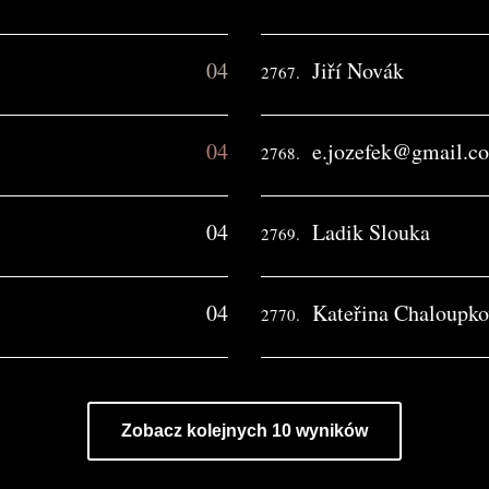
04
Jiří Novák
2767.
04
e.jozefek@gmail.c
2768.
04
Ladik Slouka
2769.
04
Kateřina Chaloupko
2770.
Zobacz kolejnych 10 wyników