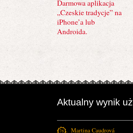
Darmowa aplikacja
„Czeskie tradycje” na
iPhone’a lub
Androida.
Aktualny wynik u
Martina Caudrová
2761.