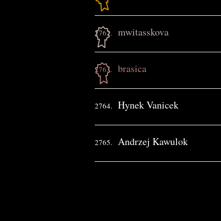
mwitasskova
2762.
brasica
2763.
Hynek Vanicek
2764.
Andrzej Kawulok
2765.