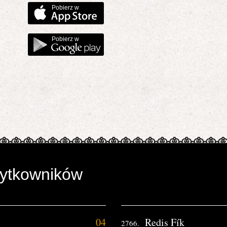
Pobierz w
Pobierz w
żytkowników
04
Redis Fík
2766.