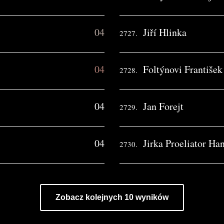
04
Jiří Hlinka
2727.
04
Foltýnovi František
2728.
04
Jan Forejt
2729.
04
Jirka Proeliator Ha
2730.
Zobacz kolejnych 10 wyników