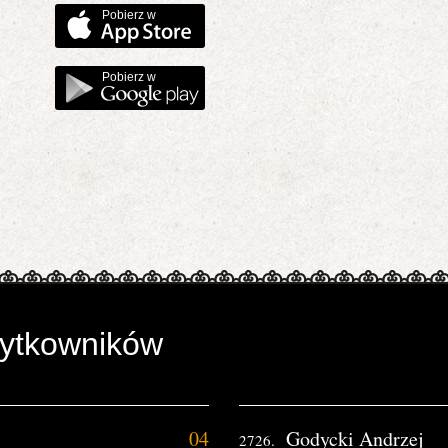
Pobierz w
Pobierz w
żytkowników
04
Godycki Andrzej
2726.