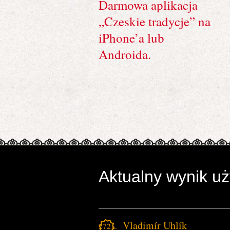
Darmowa aplikacja
„Czeskie tradycje” na
iPhone’a lub
Androida.
Aktualny wynik u
Vladimír Uhlík
2721.