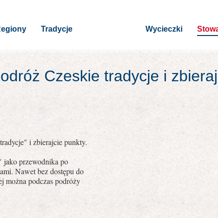
egiony
Tradycje
Wycieczki
Stowa
dróż Czeskie tradycje i zbiera
radycje" i zbierajcie punkty.
e" jako przewodnika po
jami. Nawet bez dostępu do
owej można podczas podróży