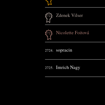
Zdenek Vilser
2722.
Nicolette Foitová
2723.
sopracin
2724.
Imrich Nagy
2725.