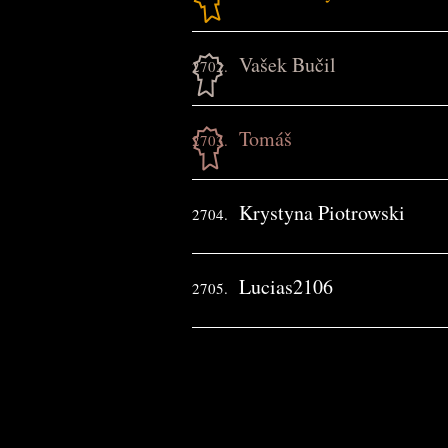
Vašek Bučil
2702.
Tomáš
2703.
Krystyna Piotrowski
2704.
Lucias2106
2705.