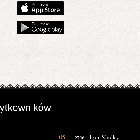
Pobierz w
Pobierz w
żytkowników
05
Igor Sladky
2706.