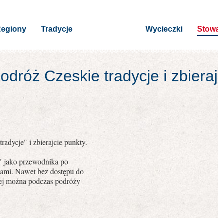
egiony
Tradycje
Wycieczki
Stowa
dróż Czeskie tradycje i zbiera
radycje" i zbierajcie punkty.
e" jako przewodnika po
jami. Nawet bez dostępu do
owej można podczas podróży