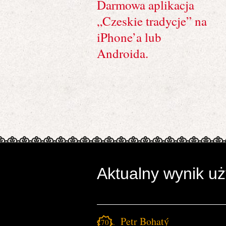
Darmowa aplikacja
„Czeskie tradycje” na
iPhone’a lub
Androida.
Aktualny wynik u
Petr Bohatý
2701.