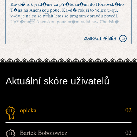
Ka~d� rok jezd�me za pY�buzn�mi do Horaovsk�ho
T�na na Anenskou poue. Ka~d� rok si to velice u~iju,
v~dy je na co se tait letos se program opravdu povedl.
UpY�mn Anenskou poue m�m radai ne~ Chodsk�
slavnosti v Doma~lic�ch a trochu m mrz�, ~e o tradici
Anensk� pouti tu nen� ani zm�Hka.
ZOBRAZIT PŘÍBĚH
Aktuální skóre uživatelů
opicka
02
3111.
Bartek Bobołowicz
02
3112.