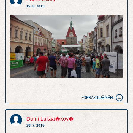
19. 8. 2015
chodzko zije chdzka pout 2015
ZOBRAZIT PŘÍBĚH
Domi Lukaa�kov�
29. 7. 2015