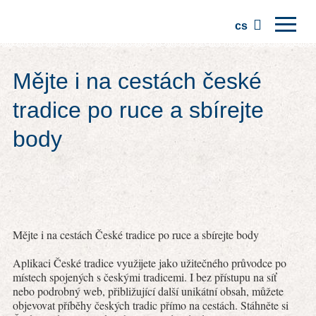
cs
Domů
Mějte i na cestách české
Regiony
tradice po ruce a sbírejte
Tradice
body
Výlety
Komunita
Místa
Mějte i na cestách České tradice po ruce a sbírejte body
Aplikaci České tradice využijete jako užitečného průvodce po
místech spojených s českými tradicemi. I bez přístupu na síť
nebo podrobný web, přibližující další unikátní obsah, můžete
objevovat příběhy českých tradic přímo na cestách. Stáhněte si