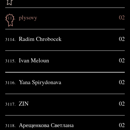
plysovy
02
3113.
Radim Chrobocek
02
3114.
Ivan Meloun
02
3115.
Yana Spirydonava
02
3116.
ZIN
02
3117.
Арещенкова Светлана
02
3118.