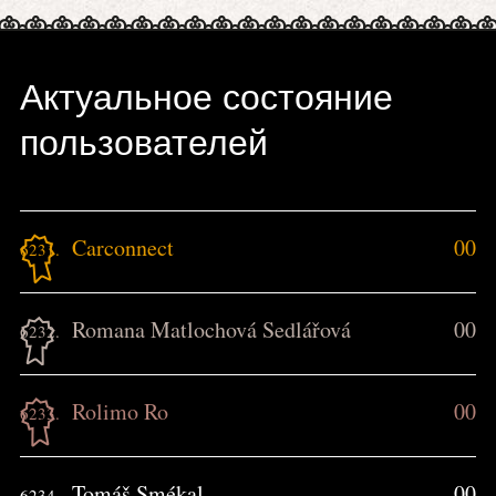
Актуальное состояние
пользователей
Carconnect
00
6231.
Romana Matlochová Sedlářová
00
6232.
Rolimo Ro
00
6233.
Tomáš Smékal
00
6234.