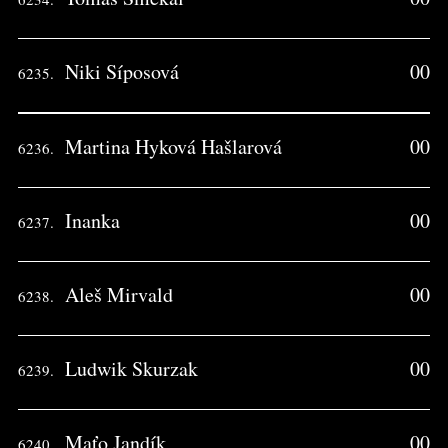
Niki Síposová
00
6235.
Martina Hyková Hašlarová
00
6236.
Inanka
00
6237.
Aleš Mirvald
00
6238.
Ludwik Skurzak
00
6239.
Maťo Jandík
00
6240.