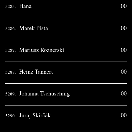
Hana
00
5285.
Marek Pista
00
5286.
Mariusz Roznerski
00
5287.
Heinz Tannert
00
5288.
Johanna Tschuschnig
00
5289.
Juraj Skirčák
00
5290.