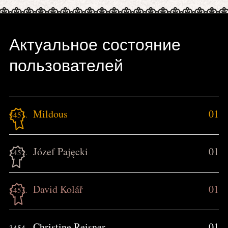
Актуальное состояние
пользователей
Mildous
01
3451.
Józef Pajęcki
01
3452.
David Kolář
01
3453.
Christine Reisner
01
3454.