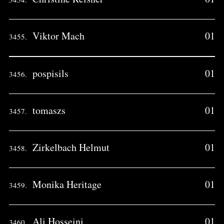
Viktor Mach
01
3455.
pospisils
01
3456.
tomaszs
01
3457.
Zirkelbach Helmut
01
3458.
Monika Heritage
01
3459.
Ali Hosseini
01
3460.