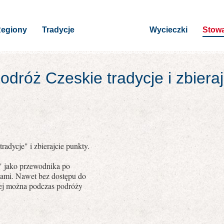
egiony
Tradycje
Wycieczki
Stowa
dróż Czeskie tradycje i zbiera
radycje" i zbierajcie punkty.
e" jako przewodnika po
jami. Nawet bez dostępu do
owej można podczas podróży