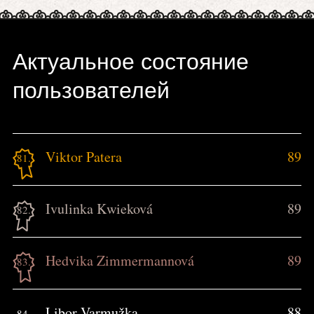
Актуальное состояние
пользователей
Viktor Patera
89
81.
Ivulinka Kwieková
89
82.
Hedvika Zimmermannová
89
83.
Libor Varmužka
88
84.