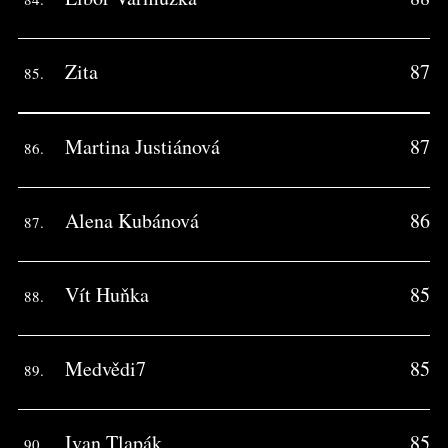
Zita
87
85.
Martina Justiánová
87
86.
Alena Kubánová
86
87.
Vít Huňka
85
88.
Medvědi7
85
89.
Ivan Tlapák
85
90.