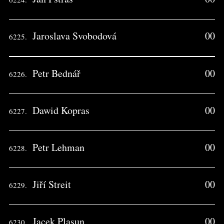
Jaroslava Svobodová
00
6225.
Petr Bednář
00
6226.
Dawid Kopras
00
6227.
Petr Lehman
00
6228.
Jiří Streit
00
6229.
Jacek Plasun
00
6230.