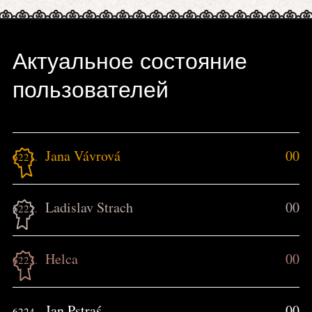
Актуальное состояние
пользователей
Jana Vávrová
00
6221.
Ladislav Strach
00
6222.
Helca
00
6223.
Jan Pstraś
00
6224.