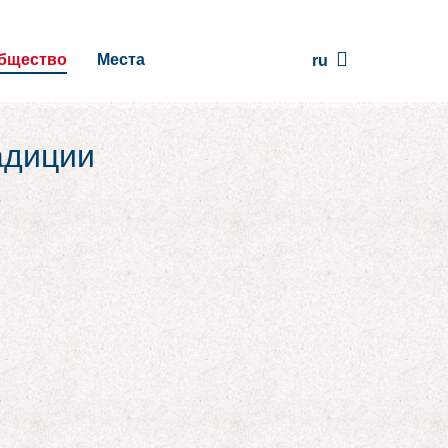
бщество
Места
ru
адиции