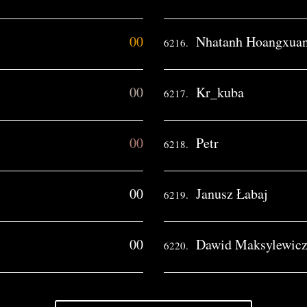
00
Nhatanh Hoangxua
6216.
00
Kr_kuba
6217.
00
Petr
6218.
00
Janusz Łabaj
6219.
00
Dawid Maksylewic
6220.