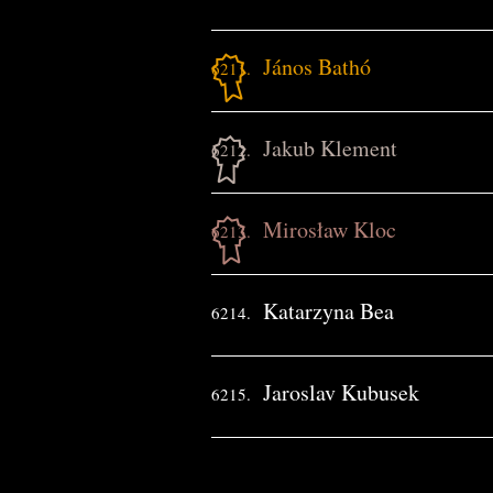
János Bathó
6211.
Jakub Klement
6212.
Mirosław Kloc
6213.
Katarzyna Bea
6214.
Jaroslav Kubusek
6215.