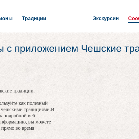
гионы
Традиции
Экскурсии
Соо
ы с приложением Чешские тр
шские традиции.
льзуйте как полезный
с чешскими традициями.И
 к подробной веб-
информацию, вы можете
 прямо во время