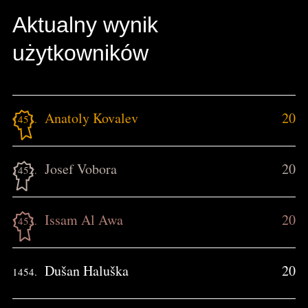
Aktualny wynik
użytkowników
Anatoly Kovalev
20
1451.
Josef Vobora
20
1452.
Issam Al Awa
20
1453.
Dušan Haluška
20
1454.