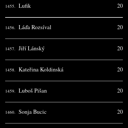
Lufik
20
1455.
Láďa Rozsíval
20
1456.
Jiří Lánský
20
1457.
Kateřina Koldinská
20
1458.
Luboš Pišan
20
1459.
Sonja Bucic
20
1460.