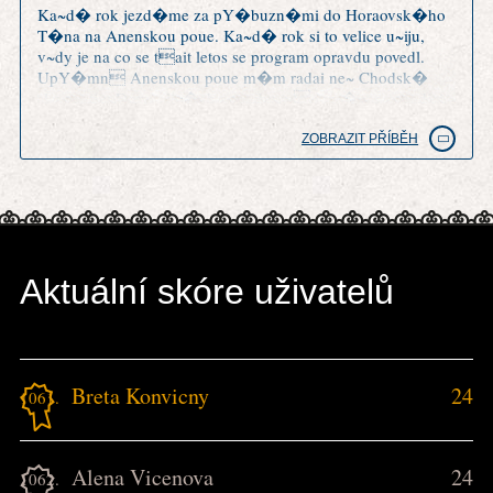
Ka~d� rok jezd�me za pY�buzn�mi do Horaovsk�ho
T�na na Anenskou poue. Ka~d� rok si to velice u~iju,
v~dy je na co se tait letos se program opravdu povedl.
UpY�mn Anenskou poue m�m radai ne~ Chodsk�
slavnosti v Doma~lic�ch a trochu m mrz�, ~e o tradici
Anensk� pouti tu nen� ani zm�Hka.
ZOBRAZIT PŘÍBĚH
Aktuální skóre uživatelů
Breta Konvicny
24
1061.
Alena Vicenova
24
1062.