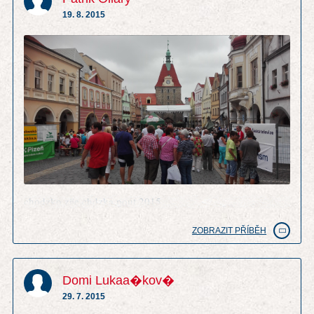
19. 8. 2015
chodzko zije chdzka pout 2015
ZOBRAZIT PŘÍBĚH
Domi Lukaa�kov�
29. 7. 2015