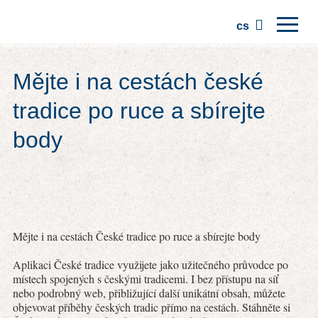
cs
Domů
Mějte i na cestách české
Regiony
tradice po ruce a sbírejte
Tradice
body
Výlety
Komunita
Místa
Mějte i na cestách České tradice po ruce a sbírejte body
Aplikaci České tradice využijete jako užitečného průvodce po
místech spojených s českými tradicemi. I bez přístupu na síť
nebo podrobný web, přibližující další unikátní obsah, můžete
objevovat příběhy českých tradic přímo na cestách. Stáhněte si