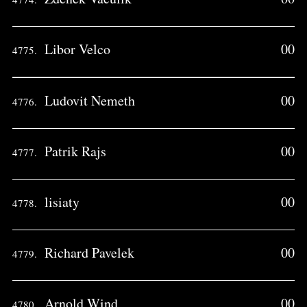
Libor Velco
00
4775.
Ludovit Nemeth
00
4776.
Patrik Rajs
00
4777.
lisiaty
00
4778.
Richard Pavelek
00
4779.
Arnold Wind
00
4780.