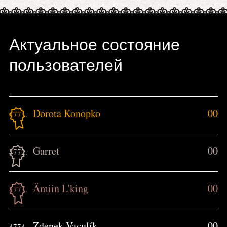
Актуальное состояние
пользователей
Dorota Konopko
00
4771.
Garret
00
4772.
Ämiin L'king
00
4773.
Zdenek Vaculík
00
4774.