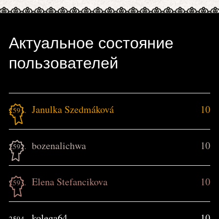
Актуальное состояние
пользователей
Janulka Szedmáková
10
2591.
bozenalichwa
10
2592.
Elena Stefancikova
10
2593.
kolega64
10
2594.