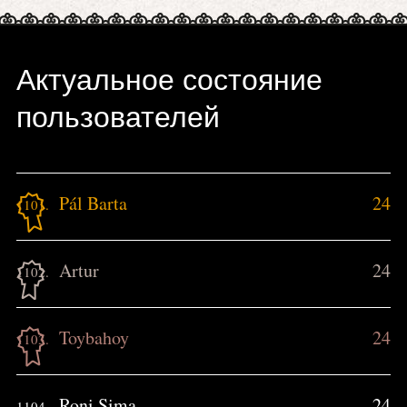
Актуальное состояние
пользователей
Pál Barta
24
1101.
Artur
24
1102.
Toybahoy
24
1103.
Roni Sima
24
1104.