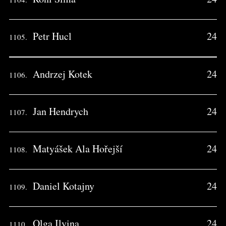
Petr Hucl
24
1105.
Andrzej Kotek
24
1106.
Jan Hendrych
24
1107.
Matyášek Ala Hořejší
24
1108.
Daniel Kotajny
24
1109.
Olga Ilyina
24
1110.