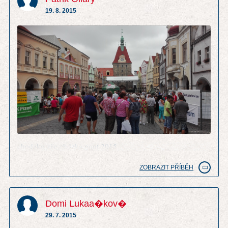
19. 8. 2015
chodzko zije chdzka pout 2015
ZOBRAZIT PŘÍBĚH
Domi Lukaa�kov�
29. 7. 2015