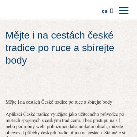
cs
Domů
Mějte i na cestách české
Regiony
tradice po ruce a sbírejte
Tradice
body
Výlety
Komunita
Místa
Mějte i na cestách České tradice po ruce a sbírejte body
Aplikaci České tradice využijete jako užitečného průvodce po
místech spojených s českými tradicemi. I bez přístupu na síť
nebo podrobný web, přibližující další unikátní obsah, můžete
objevovat příběhy českých tradic přímo na cestách. Stáhněte si