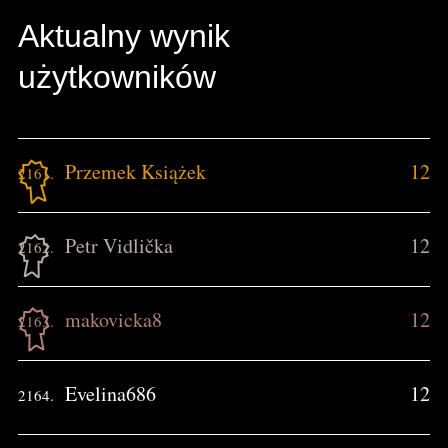
Aktualny wynik
użytkowników
Przemek Książek
12
2161.
Petr Vidlička
12
2162.
makovicka8
12
2163.
Evelina686
12
2164.