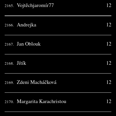
Vojtěchjaromír77
12
2165.
Andrejka
12
2166.
Jan Oblouk
12
2167.
Jítík
12
2168.
Zdeni Macháčková
12
2169.
Margarita Karachristou
12
2170.