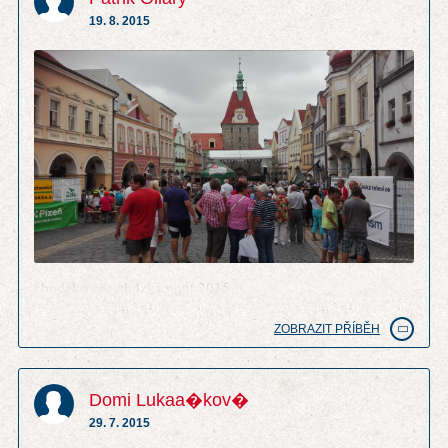
19. 8. 2015
chodzko zije chdzka pout 2015
ZOBRAZIT PŘÍBĚH
Domi Lukaa�kov�
29. 7. 2015