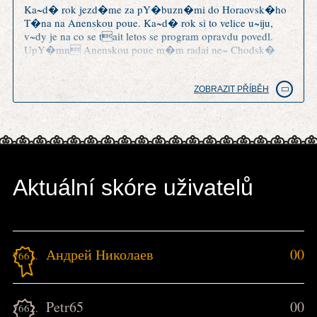
Ka~d� rok jezd�me za pY�buzn�mi do Horaovsk�ho
T�na na Anenskou poue. Ka~d� rok si to velice u~iju,
v~dy je na co se tait letos se program opravdu povedl.
UpY�mn Anenskou poue m�m radai ne~ Chodsk�
slavnosti v Doma~lic�ch a trochu m mrz�, ~e o tradici
Anensk� pouti tu nen� ani zm�Hka.
ZOBRAZIT PŘÍBĚH
Aktuální skóre uživatelů
Андрей Николаев
00
7661.
Petr65
00
7662.