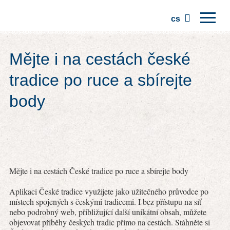
cs
Domů
Mějte i na cestách české
Regiony
tradice po ruce a sbírejte
Tradice
body
Výlety
Komunita
Místa
Mějte i na cestách České tradice po ruce a sbírejte body
Aplikaci České tradice využijete jako užitečného průvodce po
místech spojených s českými tradicemi. I bez přístupu na síť
nebo podrobný web, přibližující další unikátní obsah, můžete
objevovat příběhy českých tradic přímo na cestách. Stáhněte si