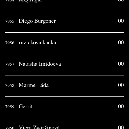
Diego Burgener
00
7955.
ruzickova.kacka
00
7956.
Natasha Imidoeva
00
7957.
Marme Láda
00
7958.
Gerrit
00
7959.
Viera Zwiržinová
00
7960.