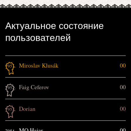
Актуальное состояние
пользователей
Miroslav Klusák
00
7951.
Faig Ceferov
00
7952.
Dorian
00
7953.
MQ Hajar
00
7954.