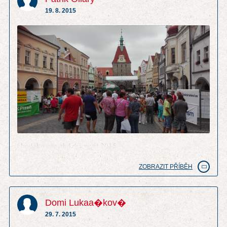
19. 8. 2015
chodzko zije chdzka pout 2015
ZOBRAZIT PŘÍBĚH
Domi Lukaa�kov�
29. 7. 2015