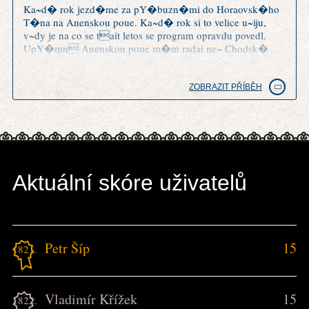
Ka~d� rok jezd�me za pY�buzn�mi do Horaovsk�ho
T�na na Anenskou poue. Ka~d� rok si to velice u~iju,
v~dy je na co se tait letos se program opravdu povedl.
UpY�mn Anenskou poue m�m radai ne~ Chodsk�
slavnosti v Doma~lic�ch a trochu m mrz�, ~e o tradici
Anensk� pouti tu nen� ani zm�Hka.
ZOBRAZIT PŘÍBĚH
Aktuální skóre uživatelů
Petr Šíp
15
1821.
Vladimír Křížek
15
1822.