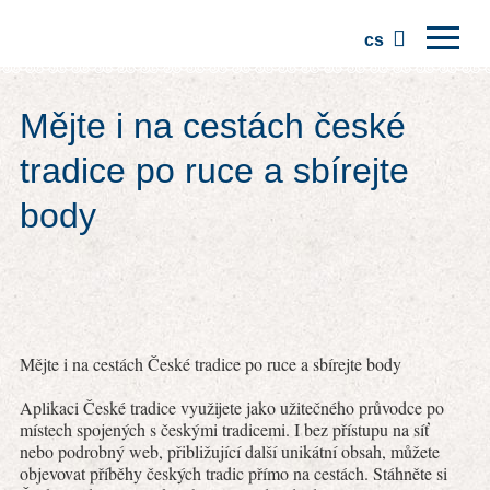
cs
Domů
Mějte i na cestách české
Regiony
tradice po ruce a sbírejte
Tradice
body
Výlety
Komunita
Místa
Mějte i na cestách České tradice po ruce a sbírejte body
Aplikaci České tradice využijete jako užitečného průvodce po
místech spojených s českými tradicemi. I bez přístupu na síť
nebo podrobný web, přibližující další unikátní obsah, můžete
objevovat příběhy českých tradic přímo na cestách. Stáhněte si