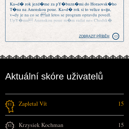
Ka~d� rok jezd�me za pY�buzn�mi do Horaovsk�ho
T�na na Anenskou poue. Ka~d� rok si to velice u~iju,
v~dy je na co se tait letos se program opravdu povedl.
UpY�mn Anenskou poue m�m radai ne~ Chodsk�
slavnosti v Doma~lic�ch a trochu m mrz�, ~e o tradici
Anensk� pouti tu nen� ani zm�Hka.
ZOBRAZIT PŘÍBĚH
Aktuální skóre uživatelů
Zapletal Vít
15
1811.
Krzysiek Kochman
15
1812.