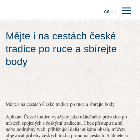
cs
Domů
Mějte i na cestách české
Regiony
tradice po ruce a sbírejte
Tradice
body
Výlety
Komunita
Místa
Mějte i na cestách České tradice po ruce a sbírejte body
Aplikaci České tradice využijete jako užitečného průvodce po
místech spojených s českými tradicemi. I bez přístupu na síť
nebo podrobný web, přibližující další unikátní obsah, můžete
objevovat příběhy českých tradic přímo na cestách. Stáhněte si