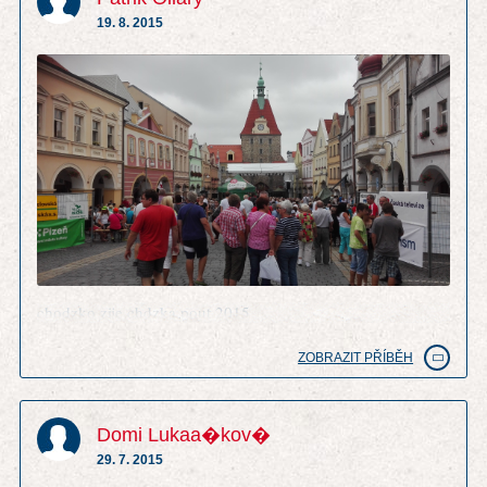
19. 8. 2015
chodzko zije chdzka pout 2015
ZOBRAZIT PŘÍBĚH
Domi Lukaa�kov�
29. 7. 2015