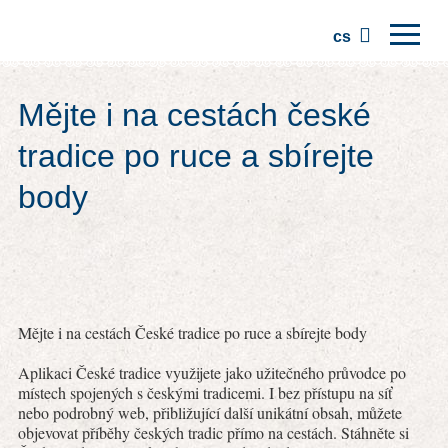
cs
Domů
Mějte i na cestách české
Regiony
tradice po ruce a sbírejte
Tradice
body
Výlety
Komunita
Místa
Mějte i na cestách České tradice po ruce a sbírejte body
Aplikaci České tradice využijete jako užitečného průvodce po
místech spojených s českými tradicemi. I bez přístupu na síť
nebo podrobný web, přibližující další unikátní obsah, můžete
objevovat příběhy českých tradic přímo na cestách. Stáhněte si