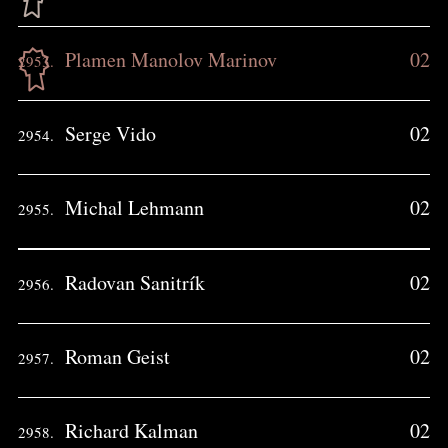
Plamen Manolov Marinov
02
2953.
Serge Vido
02
2954.
Michal Lehmann
02
2955.
Radovan Sanitrík
02
2956.
Roman Geist
02
2957.
Richard Kalman
02
2958.