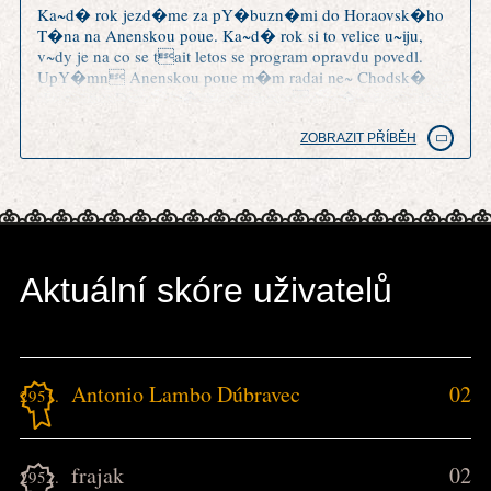
Ka~d� rok jezd�me za pY�buzn�mi do Horaovsk�ho
T�na na Anenskou poue. Ka~d� rok si to velice u~iju,
v~dy je na co se tait letos se program opravdu povedl.
UpY�mn Anenskou poue m�m radai ne~ Chodsk�
slavnosti v Doma~lic�ch a trochu m mrz�, ~e o tradici
Anensk� pouti tu nen� ani zm�Hka.
ZOBRAZIT PŘÍBĚH
Aktuální skóre uživatelů
Antonio Lambo Dúbravec
02
2951.
frajak
02
2952.