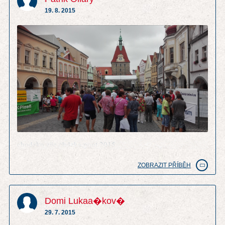
19. 8. 2015
chodzko zije chdzka pout 2015
ZOBRAZIT PŘÍBĚH
Domi Lukaa�kov�
29. 7. 2015